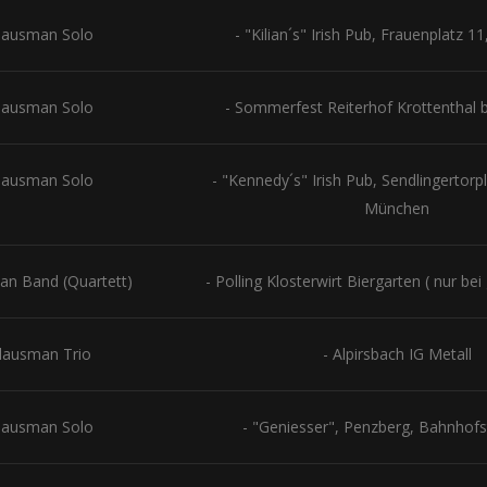
lausman Solo
- "Kilian´s" Irish Pub, Frauenplatz 
lausman Solo
- Sommerfest Reiterhof Krottenthal b
lausman Solo
- "Kennedy´s" Irish Pub, Sendlingertorp
München
an Band (Quartett)
- Polling Klosterwirt Biergarten ( nur be
lausman Trio
- Alpirsbach IG Metall
lausman Solo
- "Geniesser", Penzberg, Bahnhofs