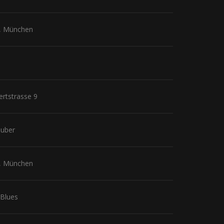
11, München
ertstrasse 9
auber
11, München
 Blues