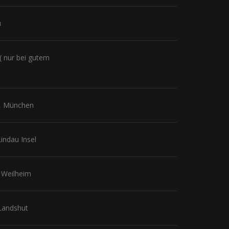
u
 ( nur bei gutem
11, München
Lindau Insel
2 Weilheim
 Landshut