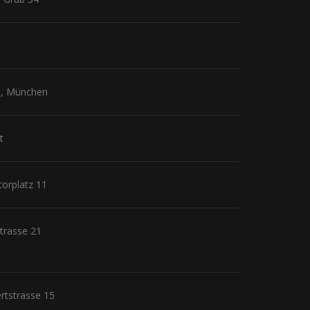
11, München
t
torplatz 11
trasse 21
ertstrasse 15