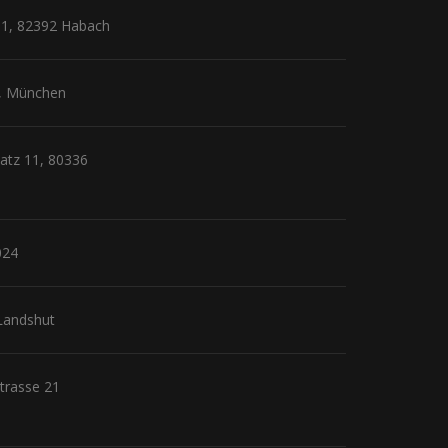
e 1, 82392 Habach
11, München
latz 11, 80336
024
 Landshut
trasse 21