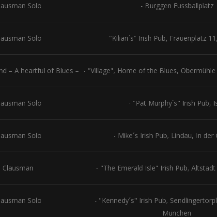
lausman Solo
- Burggen Fussballplatz
lausman Solo
- "Kilian´s" Irish Pub, Frauenplatz 
 – A heartful of Blues –
- "Village", Home of the Blues, Obermühl
lausman Solo
- "Pat Murphy´s" Irish Pub, I
lausman Solo
- Mike´s Irish Pub, Lindau, In der
 Clausman
- "The Emerald Isle" Irish Pub, Altstad
lausman Solo
- "Kennedy´s" Irish Pub, Sendlingertorp
München