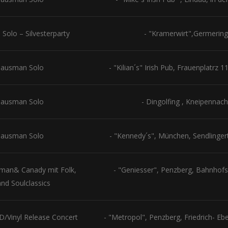
Solo – Silvesterparty
- "Kramerwirt",Germering
lausman Solo
- "Kilian´s" Irish Pub, Frauenplatrz 
lausman Solo
- Dingolfing , Kneipennach
lausman Solo
- "Kennedy´s", München, Sendlinger
sman& Canady mit Folk,
- "Geniesser", Penzberg, Bahnhofs
nd Soulclassics
/Vinyl Release Concert
- "Metropol", Penzberg, Friedrich- Eb