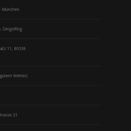
11, München
. Dingolfing
latz 11, 80336
i gutem Wetter)
trasse 21