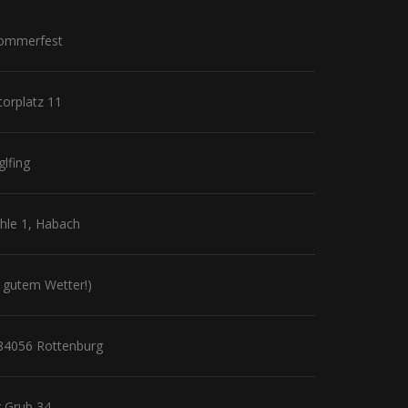
Sommerfest
torplatz 11
glfing
ühle 1, Habach
ei gutem Wetter!)
 84056 Rottenburg
er Grub 34