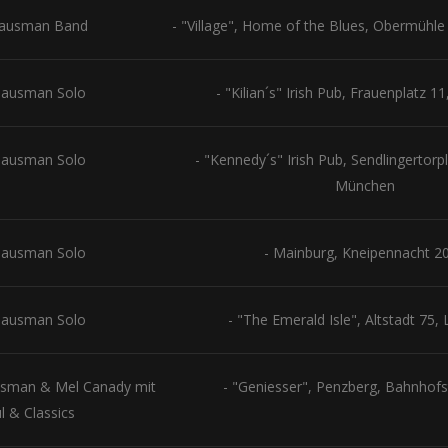
lausman Band
- "Village", Home of the Blues, Obermühl
lausman Solo
- "Kilian´s" Irish Pub, Frauenplatz 
lausman Solo
- "Kennedy´s" Irish Pub, Sendlingertorp
München
lausman Solo
- Mainburg, Kneipennacht 2
lausman Solo
- "The Emerald Isle", Altstadt 75,
ausman & Mel Canady mit
- "Geniesser", Penzberg, Bahnhofs
l & Classics