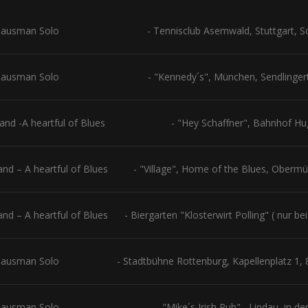
lausman Solo
- Tennisclub Asemwald, Stuttgart, 
lausman Solo
- "Kennedy´s", München, Sendlinger
nd -A heartful of Blues
- "Hey Schaffner", Bahnhof Hu
d – A heartful of Blues
- "Village", Home of the Blues, Oberm
d – A heartful of Blues
- Biergarten "Klosterwirt Polling" ( nur b
lausman Solo
- Stadtbühne Rottenburg, Kapellenplatz 1,
lausman Solo
- "Mike´s Irish Pub" , Lindau, in d