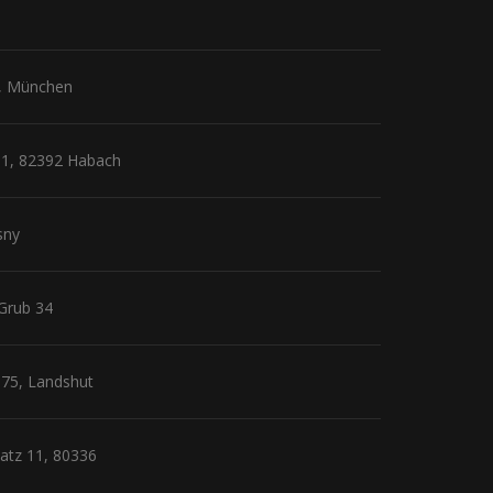
11, München
e 1, 82392 Habach
sny
 Grub 34
t 75, Landshut
latz 11, 80336