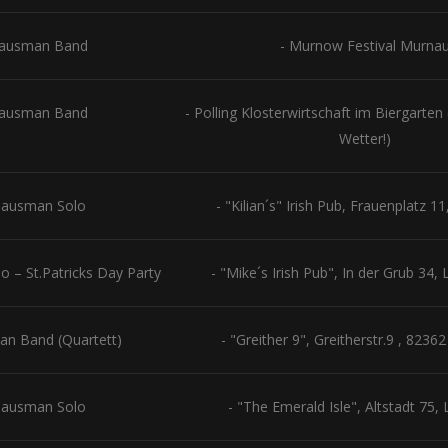
lausman Band
- Murnow Festival Murna
lausman Band
- Polling Klosterwirtschaft im Biergarten
Wetter!)
lausman Solo
- "Kilian´s" Irish Pub, Frauenplatz 
 – St.Patricks Day Party
- "Mike´s Irish Pub", In der Grub 34, 
an Band (Quartett)
- "Greither 9", Greitherstr.9 , 8236
lausman Solo
- "The Emerald Isle", Altstadt 75,