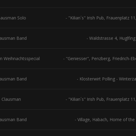
lausman Solo
- "Kilian´s" Irish Pub, Frauenplatz 
lausman Band
- Waldstrasse 4, Huglfing
n Weihnachtsspecial
- "Geniesser", Penzberg, Friedrich-Eb
lausman Band
- Klosterwirt Polling - Winterz
 Clausman
- "Kilian´s" Irish Pub, Frauenplatz 
lausman Band
- Village, Habach, Home of the