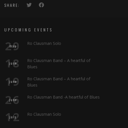
SHARE:
UPCOMING EVENTS
29
Ro Clausman Solo
may
18
Ro Clausman Band – A heartful of
june
Blues
19
Ro Clausman Band – A heartful of
june
Blues
26
Ro Clausman Band -A heartful of Blues
june
12
Ro Clausman Solo
july