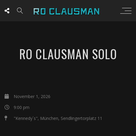
RO CLAUSMAN SOLO
November 1, 2026
9:00 pm
"Kennedy´s", München, Sendlingertorplatz 11