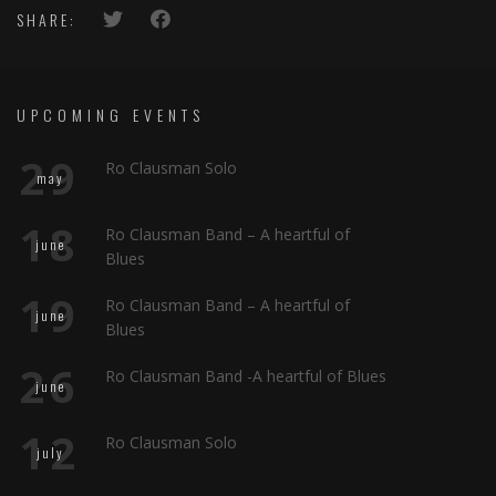
SHARE:
UPCOMING EVENTS
29
Ro Clausman Solo
may
18
Ro Clausman Band – A heartful of
june
Blues
19
Ro Clausman Band – A heartful of
june
Blues
26
Ro Clausman Band -A heartful of Blues
june
12
Ro Clausman Solo
july