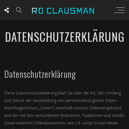
DATENSCHUTZERKLÄRUNG
Datenschutzerklärung
Diese Datenschutzerklärung klärt Sie über die Art, den Umfang
und Zweck der Verarbeitung von personenbezogenen Daten
(nachfolgend kurz „Daten“) innerhalb unseres Onlineangebotes
und der mit ihm verbundenen Webseiten, Funktionen und Inhalte
sowie externen Onlinepräsenzen, wie z.B. unser Social Media