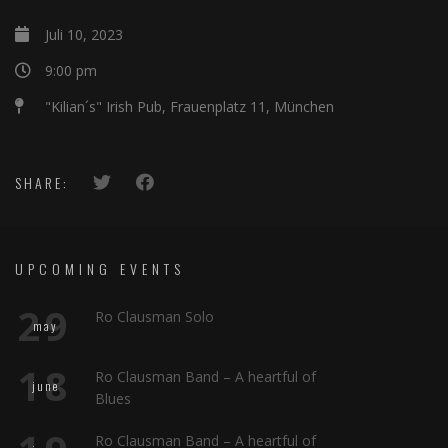
Juli 10, 2023
9:00 pm
"Kilian´s" Irish Pub, Frauenplatz 11, München
SHARE:
UPCOMING EVENTS
29
Ro Clausman Solo
may
18
Ro Clausman Band – A heartful of
june
Blues
Ro Clausman Band – A heartful of