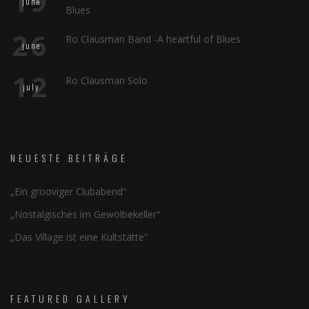
19
june
Blues
26
Ro Clausman Band -A heartful of Blues
june
12
Ro Clausman Solo
july
NEUESTE BEITRÄGE
„Ein grooviger Clubabend“
„Nostalgisches im Gewölbekeller“
„Das Village ist eine Kultstätte“
FEATURED GALLERY