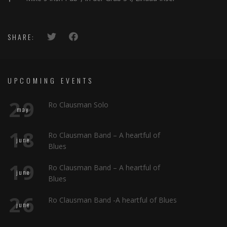
SHARE:
UPCOMING EVENTS
29
Ro Clausman Solo
may
18
Ro Clausman Band – A heartful of
june
Blues
19
Ro Clausman Band – A heartful of
june
Blues
26
Ro Clausman Band -A heartful of Blues
june