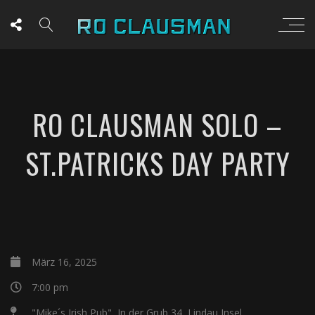
RO CLAUSMAN SOLO –
ST.PATRICKS DAY PARTY
März 16, 2025
7:00 pm
"Mike´s Irish Pub", In der Grub 34, Lindau Insel