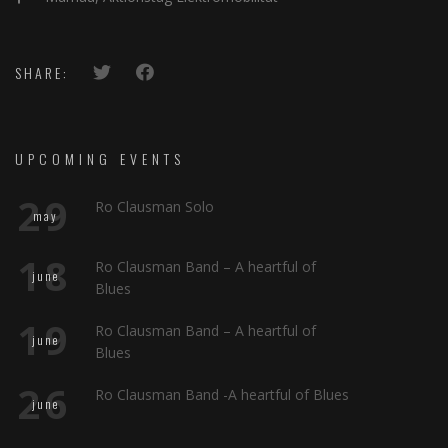
SHARE:
UPCOMING EVENTS
29
Ro Clausman Solo
may
18
Ro Clausman Band – A heartful of
june
Blues
19
Ro Clausman Band – A heartful of
june
Blues
26
Ro Clausman Band -A heartful of Blues
june