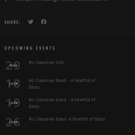
SHARE:
UPCOMING EVENTS
29
Ro Clausman Solo
may
18
Ro Clausman Band – A heartful of
june
Blues
19
Ro Clausman Band – A heartful of
june
Blues
26
Ro Clausman Band -A heartful of Blues
june