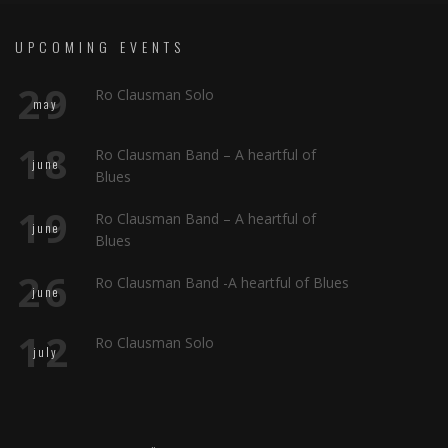
UPCOMING EVENTS
29
Ro Clausman Solo
may
18
Ro Clausman Band – A heartful of
june
Blues
19
Ro Clausman Band – A heartful of
june
Blues
26
Ro Clausman Band -A heartful of Blues
june
12
Ro Clausman Solo
july