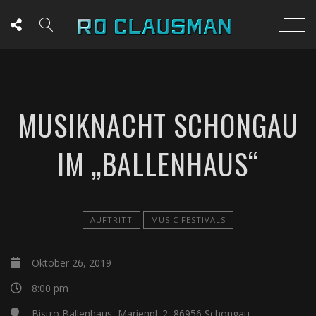
MUSIKNACHT SCHONGAU
IM „BALLENHAUS“
AUFTRITT
MUSIC FESTIVALS
Oktober 26, 2019
8:00 pm
Bistro Ballenhaus, Marienpl. 2, 86956 Schongau