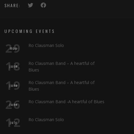
SHARE:
UPCOMING EVENTS
29
Ro Clausman Solo
may
18
Ro Clausman Band – A heartful of
june
Blues
19
Ro Clausman Band – A heartful of
june
Blues
26
Ro Clausman Band -A heartful of Blues
june
12
Ro Clausman Solo
july