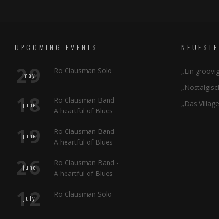
UPCOMING EVENTS
NEUESTE
29
Ro Clausman Solo
„Ein groovi
may
„Nostalgisc
18
Ro Clausman Band –
„Das Village
june
A heartful of Blues
19
Ro Clausman Band –
june
A heartful of Blues
26
Ro Clausman Band -
june
A heartful of Blues
12
Ro Clausman Solo
july