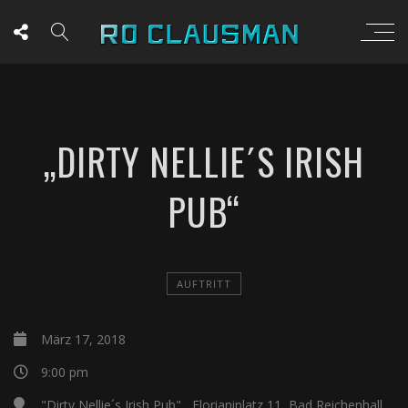
„DIRTY NELLIE´S IRISH
PUB“
AUFTRITT
März 17, 2018
9:00 pm
"Dirty Nellie´s Irish Pub" , Florianiplatz 11, Bad Reichenhall