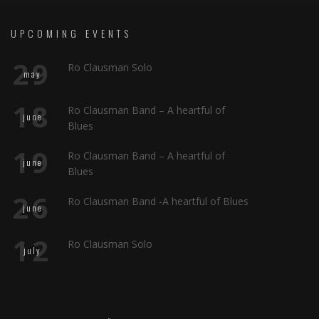
UPCOMING EVENTS
29
Ro Clausman Solo
may
18
Ro Clausman Band – A heartful of
june
Blues
19
Ro Clausman Band – A heartful of
june
Blues
26
Ro Clausman Band -A heartful of Blues
june
12
Ro Clausman Solo
july