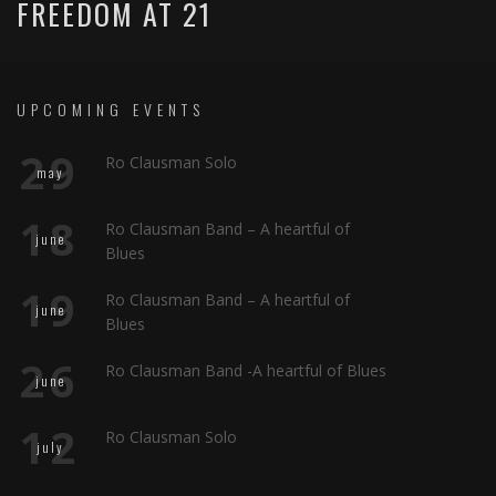
FREEDOM AT 21
UPCOMING EVENTS
29
Ro Clausman Solo
may
18
Ro Clausman Band – A heartful of
june
Blues
19
Ro Clausman Band – A heartful of
june
Blues
26
Ro Clausman Band -A heartful of Blues
june
12
Ro Clausman Solo
july