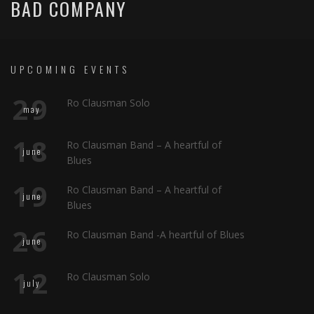
BAD COMPANY
UPCOMING EVENTS
29
Ro Clausman Solo
may
18
Ro Clausman Band – A heartful of
june
Blues
19
Ro Clausman Band – A heartful of
june
Blues
26
Ro Clausman Band -A heartful of Blues
june
12
Ro Clausman Solo
july