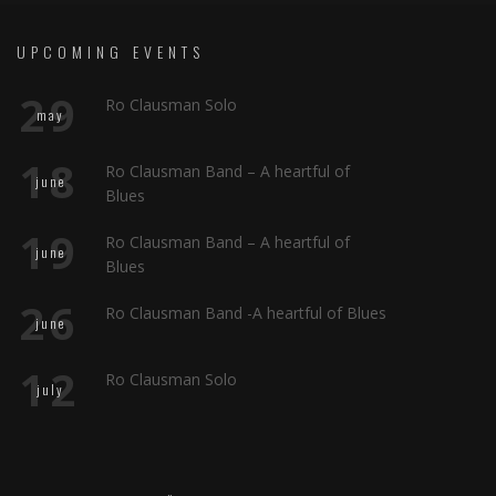
UPCOMING EVENTS
29
Ro Clausman Solo
may
18
Ro Clausman Band – A heartful of
june
Blues
19
Ro Clausman Band – A heartful of
june
Blues
26
Ro Clausman Band -A heartful of Blues
june
12
Ro Clausman Solo
july