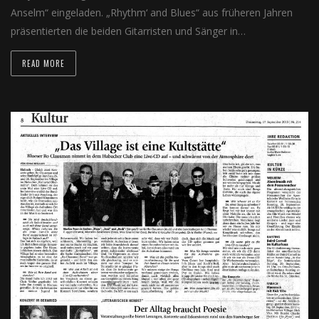
Anselm“ eingeladen. „Rhythm‘ and Blues“ aus früheren Jahren
präsentierten die beiden Gitarristen und Sänger in…
READ MORE