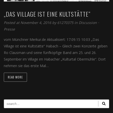
„DAS VILLAGE IST EINE KULTSTÄTTE“
Posted at November 4, 2016
by
61270375
in
Discussion
⋅
Presse
vom Münchner Merkur.de Aktualisiert: 17.09.15 10:03 „Das
Village ist eine Kultstätte“ Habach – Gleich zwei Konzerte geben
Ro Clausman und seine fünfköpfige Band am 25. und 26.
September im Village im Habacher „Kulturtal Obermühle“. Dort
nehmen sie das erste Mal…
READ MORE