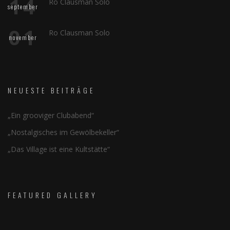
14
Ro Clausman Solo
september
01
Ro Clausman Solo
november
NEUESTE BEITRÄGE
„Ein grooviger Clubabend“
„Nostalgisches im Gewölbekeller“
„Das Village ist eine Kultstätte“
FEATURED GALLERY