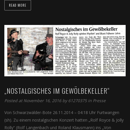
READ MORE
„NOSTALGISCHES IM GEWÖLBEKELLER“
Posted at November 16, 2016
by
61270375
in
Presse
Von Schwarzwälder-Bote 26.11.2014 – 04:18 Uhr Furtwangen
(sh). Zu einem nostalgischen Konzert hatten „Rolf Royce & Jolly
Rolly“ (Rolf Langenbach und Roland Klausmann) ins „Von